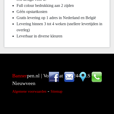
Full colour bedrukking aan 2 zijden
Géén opstartkosten
Gratis levering op 1 adres in Nederland en België
Levering binnen 3 tot 4 weken (snellere levertijden in
overleg)
Leverbaar in diverse kleuren
Banner
pen.nl | Voltstraat 14 | 2441 LS
Nieuwveen
-
Algemene voorwaarden
Sitemap
Bannerpen.nl
Voltstraat 14
2441 LS Nieuwveen
NL
0172 - 574516
info@bannerpen.nl